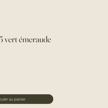
x5 vert émeraude
outer au panier