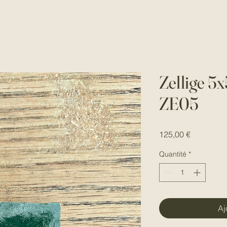
Zellige 5
ZE05
Prix
125,00 €
Quantité
*
Aj