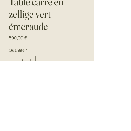
Table carré en
zellige vert
émeraude
Prix
590,00 €
Quantité
*
Ajouter au panier
Table en zellige vert émeraude
carré dimensions 80x80 cm
Fabrication artisanale marocaine
Possibilité de commander dans la
couleur de votre choix