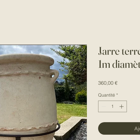
Jarre terr
1m diamè
Prix
360,00 €
Quantité
*
Aj