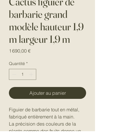
Cactus figuier de
barbarie grand
modèle hauteur 1,9
m largeur 1,9 m
Prix
1 690,00 €
Quantité
*
Ajouter au panier
Figuier de barbarie tout en métal,
fabriqué entièrement à la main.
La précision des couleurs de la
plante comme des fruits donne un